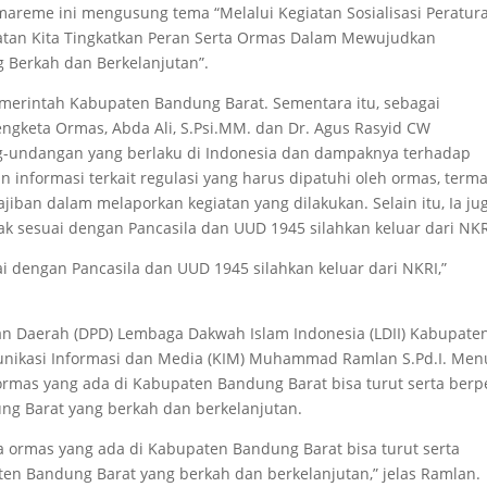
mareme ini mengusung tema “Melalui Kegiatan Sosialisasi Peratur
tan Kita Tingkatkan Peran Serta Ormas Dalam Mewujudkan
Berkah dan Berkelanjutan”.
 Pemerintah Kabupaten Bandung Barat. Sementara itu, sebagai
ngketa Ormas, Abda Ali, S.Psi.MM. dan Dr. Agus Rasyid CW
undangan yang berlaku di Indonesia dan dampaknya terhadap
 informasi terkait regulasi yang harus dipatuhi oleh ormas, term
iban dalam melaporkan kegiatan yang dilakukan. Selain itu, Ia ju
ak sesuai dengan Pancasila dan UUD 1945 silahkan keluar dari NKR
ai dengan Pancasila dan UUD 1945 silahkan keluar dari NKRI,”
an Daerah (DPD) Lembaga Dakwah Islam Indonesia (LDII) Kabupate
munikasi Informasi dan Media (KIM) Muhammad Ramlan S.Pd.I. Men
ormas yang ada di Kabupaten Bandung Barat bisa turut serta berp
 Barat yang berkah dan berkelanjutan.
a ormas yang ada di Kabupaten Bandung Barat bisa turut serta
 Bandung Barat yang berkah dan berkelanjutan,” jelas Ramlan.