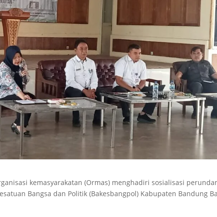
rganisasi kemasyarakatan (Ormas) menghadiri sosialisasi perunda
esatuan Bangsa dan Politik (Bakesbangpol) Kabupaten Bandung Ba