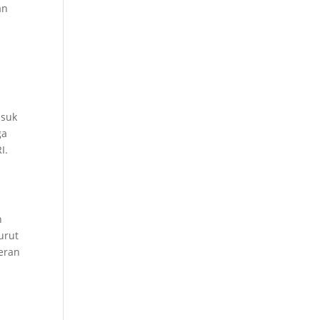
an
asuk
ga
I.
n
urut
eran