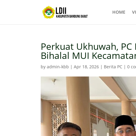
HOME
VI
Perkuat Ukhuwah, PC L
Bihalal MUI Kecamata
by
admin-kbb
|
Apr 18, 2026
|
Berita PC
|
0 c