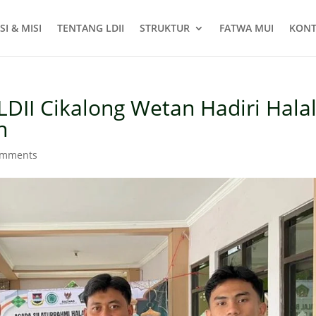
SI & MISI
TENTANG LDII
STRUKTUR
FATWA MUI
KONT
DII Cikalong Wetan Hadiri Hala
n
omments