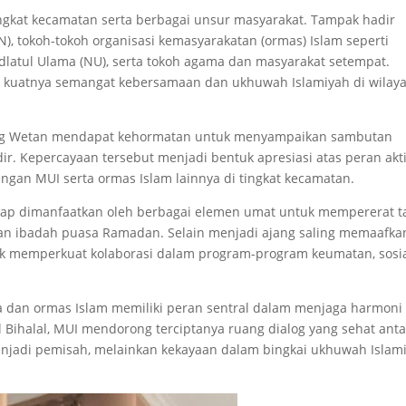
tingkat kecamatan serta berbagai unsur masyarakat. Tampak hadir
), tokoh-tokoh organisasi kemasyarakatan (ormas) Islam seperti
dlatul Ulama (NU), serta tokoh agama dan masyarakat setempat.
 kuatnya semangat kebersamaan dan ukhuwah Islamiyah di wilay
along Wetan mendapat kehormatan untuk menyampaikan sambutan
ir. Kepercayaan tersebut menjadi bentuk apresiasi atas peran akti
engan MUI serta ormas Islam lainnya di tingkat kecamatan.
rap dimanfaatkan oleh berbagai elemen umat untuk mempererat ta
an ibadah puasa Ramadan. Selain menjadi ajang saling memaafka
ntuk memperkuat kolaborasi dalam program-program keumatan, sosi
dan ormas Islam memiliki peran sentral dalam menjaga harmoni
l Bihalal, MUI mendorong terciptanya ruang dialog yang sehat anta
njadi pemisah, melainkan kekayaan dalam bingkai ukhuwah Islami