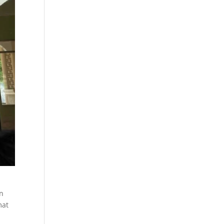
an
mat