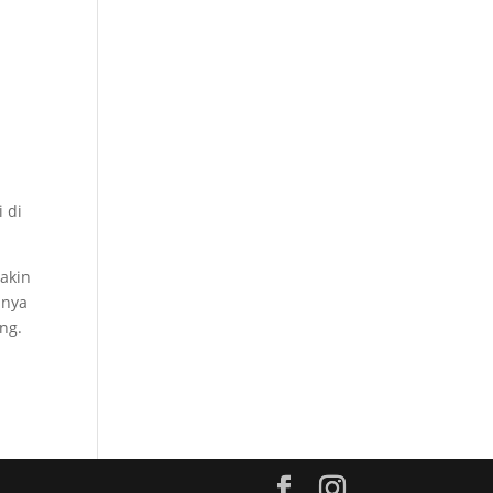
 di
makin
anya
ng.