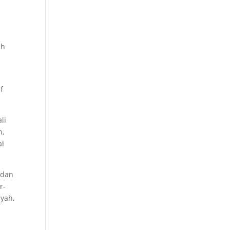
ah
f
li
n,
al
 dan
r-
yah,