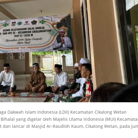
aga Dakwah Islam Indonesia (LDII) Kecamatan Cikalong Wetan
Bihalal yang digelar oleh Majelis Ulama Indonesia (MUI) Kecamat
t dan lancar di Masjid Ar-Raudloh Kaum, Cikalong Wetan, pada Ju