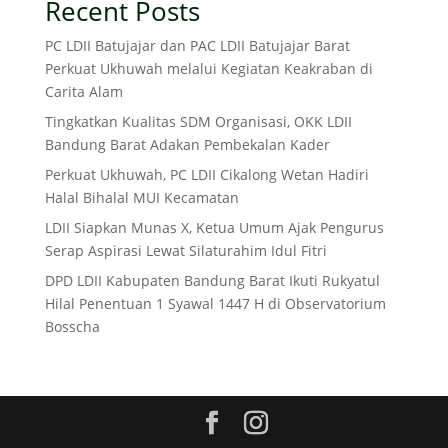
Recent Posts
PC LDII Batujajar dan PAC LDII Batujajar Barat
Perkuat Ukhuwah melalui Kegiatan Keakraban di
Carita Alam
Tingkatkan Kualitas SDM Organisasi, OKK LDII
Bandung Barat Adakan Pembekalan Kader
Perkuat Ukhuwah, PC LDII Cikalong Wetan Hadiri
Halal Bihalal MUI Kecamatan
LDII Siapkan Munas X, Ketua Umum Ajak Pengurus
Serap Aspirasi Lewat Silaturahim Idul Fitri
DPD LDII Kabupaten Bandung Barat Ikuti Rukyatul
Hilal Penentuan 1 Syawal 1447 H di Observatorium
Bosscha